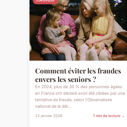
JURIDIQUE
Comment éviter les fraudes
envers les seniors ?
En 2024, plus de 30 % des personnes âgées
en France ont déclaré avoir été ciblées par une
tentative de fraude, selon l'Observatoire
national de la dél...
22 janvier 2026
7 min de lecture →