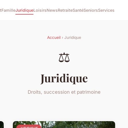
t
Famille
Juridique
Loisirs
News
Retraite
Santé
Seniors
Services
Accueil
› Juridique
⚖️
Juridique
Droits, succession et patrimoine