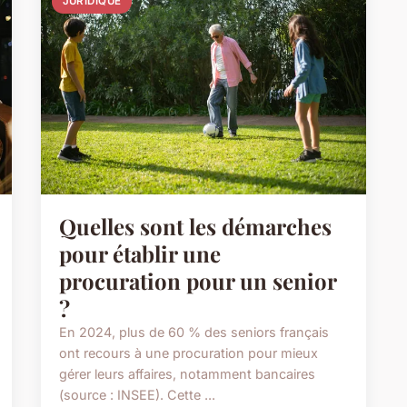
JURIDIQUE
Quelles sont les démarches
pour établir une
procuration pour un senior
?
En 2024, plus de 60 % des seniors français
ont recours à une procuration pour mieux
gérer leurs affaires, notamment bancaires
(source : INSEE). Cette ...