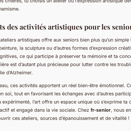
s critères, tu choisis un atelier où l’expression artistique d
ynamisme.
ts des activités artistiques pour les senio
ateliers artistiques offre aux seniors bien plus qu’un simple l
peinture, la sculpture ou d’autres formes d’expression créati
gnitives, ce qui participe à préserver ta mémoire et ta conc
ière est d’autant plus précieuse pour lutter contre les trouble
e d’Alzheimer.
au, ces activités apportent un réel bien-être émotionnel. Cré
en soi, tout en favorisant les échanges avec d’autres partici
 expérimenté, l’art offre un espace unique où s’exprime ta c
r actif et engagé dans la vie sociale. Chez
fr-senior
, nous e
vrir ces ateliers, sources d’épanouissement et de vitalité !