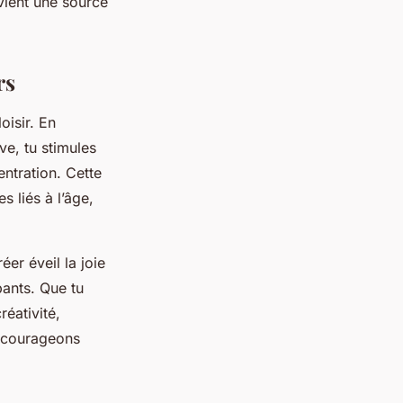
evient une source
rs
oisir. En
ve, tu stimules
entration. Cette
s liés à l’âge,
er éveil la joie
pants. Que tu
réativité,
ncourageons