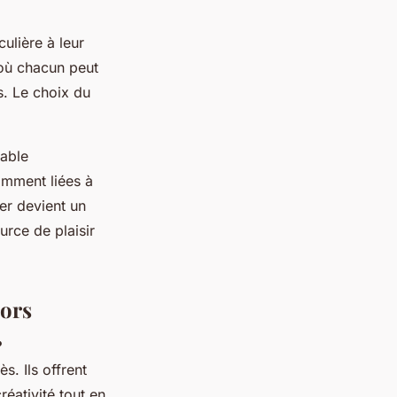
ulière à leur
 où chacun peut
s. Le choix du
pable
tamment liées à
ier devient un
urce de plaisir
iors
?
s. Ils offrent
éativité tout en