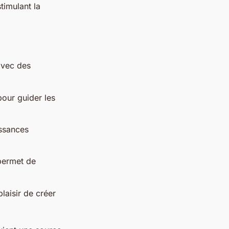
timulant la
 avec des
pour guider les
issances
 permet de
laisir de créer