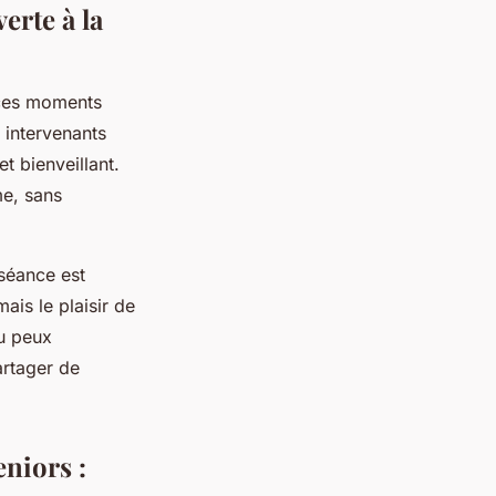
erte à la
s ces moments
s intervenants
t bienveillant.
me, sans
 séance est
mais le plaisir de
tu peux
artager de
eniors :