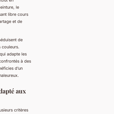
 tout en
einture, le
sant libre cours
artage et de
séduisent de
s couleurs.
qui adapte les
confrontés à des
éficies d’un
haleureux.
adapté aux
sieurs critères