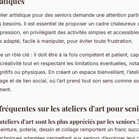
ratiques
lier artistique pour des seniors demande une attention partic
s besoins. Il est essentiel de proposer un cadre chaleureux
pression, en privilégiant des activités simples et accessible
e adapté, facile à manipuler, pour éviter toute frustration.
e un rôle clé : il doit être à la fois compétent et patient, ca
créativité tout en respectant les limitations éventuelles, no
nitifs ou physiques. En créant un espace bienveillant, l’atel
e et de lien social, où l’art prend tout son sens comme so
ment.
réquentes sur les ateliers d’art pour sen
ateliers d’art sont les plus appréciés par les seniors 
peinture, poterie, dessin et collage remportent un franc succè
echniques adaptées permettant aux seniors d’explorer leur cr