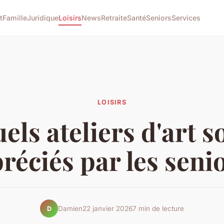
t
Famille
Juridique
Loisirs
News
Retraite
Santé
Seniors
Services
LOISIRS
els ateliers d'art s
réciés par les seni
Damien
22 janvier 2026
7 min de lecture
D