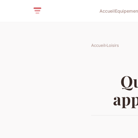
Accueil
Equipemen
Accueil
›
Loisirs
Qu
app