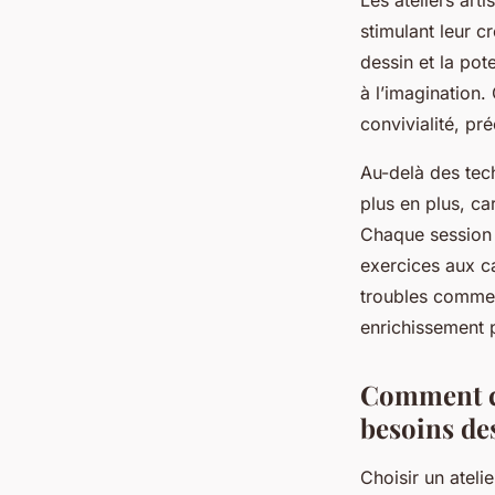
Les ateliers art
stimulant leur cr
dessin et la pote
à l’imagination.
convivialité, pr
Au-delà des tec
plus en plus, car
Chaque session 
exercices aux c
troubles comme l
enrichissement p
Comment ch
besoins de
Choisir un ateli