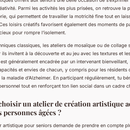
istiques offrent aux seniors une belle occasion de s’exprimer
éativité. Parmi les activités les plus prisées, on retrouve la p
rie, qui permettent de travailler la motricité fine tout en lais
 Ces loisirs créatifs favorisent également des moments de p
écieux pour rompre l’isolement.
hniques classiques, les ateliers de mosaïque ou de collage 
 ils invitent à la découverte et au jeu avec les textures et le
est généralement encadrée par un intervenant bienveillant, 
apacités et envies de chacun, y compris pour les résidents 
a maladie d’Alzheimer. En participant régulièrement, tu bén
ersonnel tout en renforçant ton lien social dans un cadre c
oisir un atelier de création artistique 
s personnes âgées ?
er artistique pour seniors demande de prendre en compte plu